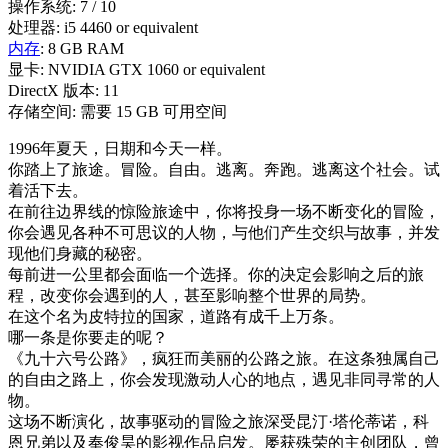
操作系统: 7 / 10
处理器: i5 4460 or equivalent
内存
: 8 GB RAM
显卡: NVIDIA GTX 1060 or equivalent
DirectX 版本: 11
存储空间: 需要 15 GB 可用空间
1996年夏天，日期和今天一样。
你踏上了旅途。冒险。自由。逃离。奔跑。逃离这个社会。试
着活下去。
在前往边界线的惊险旅途中，你将投身一场不断变化的冒险，
你会遇见各种不可思议的人物，与他们产生交织与故事，并发
现他们身藏的秘密。
每前进一公里都会面临一个选择。你的决定会影响之后的旅
程，改变你会遇到的人，甚至影响整个世界的局势。
在这个名为皮特拉的国家，道路有成千上万条。
哪一条是你要走的呢？
《九十六号公路》，疯狂而美丽的公路之旅。在这条独属自己
的自由之路上，你会发现激动人心的地点，遇见非同寻常的人
物。
这场不断演化，故事驱动的冒险之旅深受昆汀·塔伦蒂诺，科
恩兄弟以及奉俊昊的影视作品启发。屡获殊荣的主创团队，曾