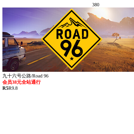
380
九十六号公路/Road 96
会员38元全站通行
R
5
R
9.8