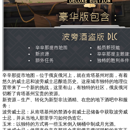
辛辛那提市地图 – 位于俄亥俄河上，就在肯塔基州对面，有着
悠久的威士忌和波旁威士忌酿造历史。这座城市独特的地理位
置带来了一个新的挑战，这里有山，有独特的社区，俄亥俄河
切断了肯塔基州宝贵的资源。
新资源 – 生产、转化为新型非法酒精、在您的地下酒吧中和服
务：
波旁威士忌：从肯塔基州的禁酒令前威士忌储备中获取波旁威
士忌，并从当地人那里学习如何伪造它。
玉米：以独特的方式将一些玉米倒入钢桶中制成月光酒。