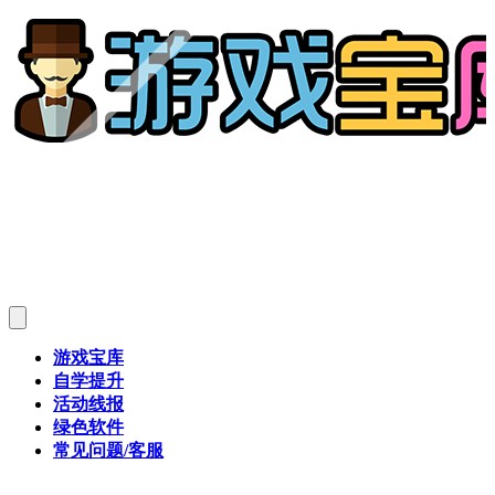
游戏宝库
自学提升
活动线报
绿色软件
常见问题/客服