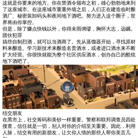
这就是你要来的地方。你在禁酒令颁布之初，雄心勃勃地来到
了这座城市。在这座城市重重外墙之后，人们正在建造临时酿
酒厂、秘密装卸码头和夜间地下酒吧。努力进入这个圈子，世
界将由你掌控。
但是，除了赚点快钱以外，你得未雨绸缪，胸怀大志，远瞩。
团伙犯罪
搞些自制烈酒，就可以当酒商了。先从蒸馏器开始，寻找原材
料来酿造。学习新技术来酿造名贵酒水，或者进口酒水来不断
扩大经营。你很快就能为整个社区供应酒水，创办自己的酷炫
地下酒吧了。
结交朋友
在黑市上，社交筹码和美钞一样重要。警察和联邦调查员四处
搜查，信任就是一切，别人对你的介绍至关重要。因此，利用
人脉，结交有用的新朋友，让欠你人情的那些人帮你美言几