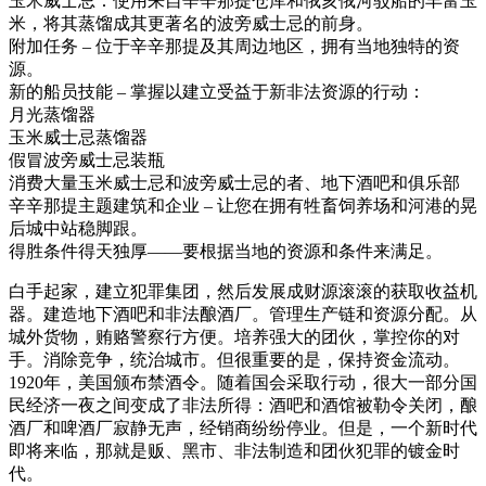
玉米威士忌：使用来自辛辛那提仓库和俄亥俄河驳船的丰富玉
米，将其蒸馏成其更著名的波旁威士忌的前身。
附加任务 – 位于辛辛那提及其周边地区，拥有当地独特的资
源。
新的船员技能 – 掌握以建立受益于新非法资源的行动：
月光蒸馏器
玉米威士忌蒸馏器
假冒波旁威士忌装瓶
消费大量玉米威士忌和波旁威士忌的者、地下酒吧和俱乐部
辛辛那提主题建筑和企业 – 让您在拥有牲畜饲养场和河港的晃
后城中站稳脚跟。
得胜条件得天独厚——要根据当地的资源和条件来满足。
白手起家，建立犯罪集团，然后发展成财源滚滚的获取收益机
器。建造地下酒吧和非法酿酒厂。管理生产链和资源分配。从
城外货物，贿赂警察行方便。培养强大的团伙，掌控你的对
手。消除竞争，统治城市。但很重要的是，保持资金流动。
1920年，美国颁布禁酒令。随着国会采取行动，很大一部分国
民经济一夜之间变成了非法所得：酒吧和酒馆被勒令关闭，酿
酒厂和啤酒厂寂静无声，经销商纷纷停业。但是，一个新时代
即将来临，那就是贩、黑市、非法制造和团伙犯罪的镀金时
代。