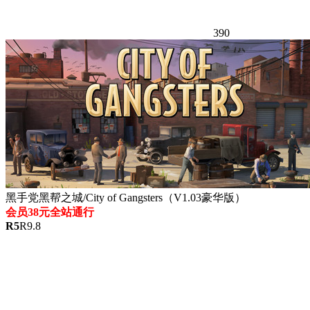
390
黑手党黑帮之城/City of Gangsters（V1.03豪华版）
会员38元全站通行
R
5
R
9.8