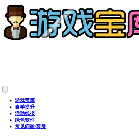
游戏宝库
自学提升
活动线报
绿色软件
常见问题/客服