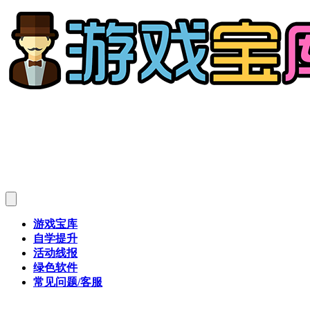
游戏宝库
自学提升
活动线报
绿色软件
常见问题/客服