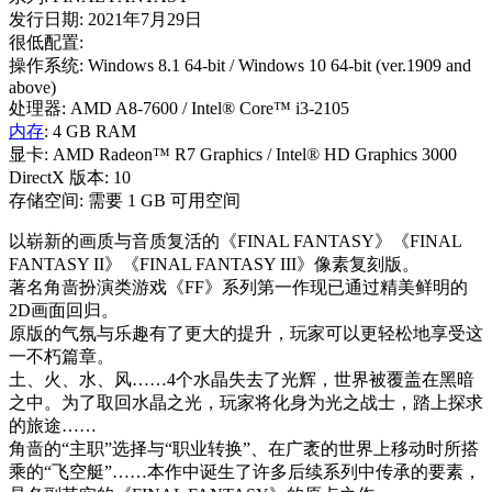
发行日期: 2021年7月29日
很低配置:
操作系统: Windows 8.1 64-bit / Windows 10 64-bit (ver.1909 and
above)
处理器: AMD A8-7600 / Intel® Core™ i3-2105
内存
: 4 GB RAM
显卡: AMD Radeon™ R7 Graphics / Intel® HD Graphics 3000
DirectX 版本: 10
存储空间: 需要 1 GB 可用空间
以崭新的画质与音质复活的《FINAL FANTASY》《FINAL
FANTASY II》《FINAL FANTASY III》像素复刻版。
著名角啬扮演类游戏《FF》系列第一作现已通过精美鲜明的
2D画面回归。
原版的气氛与乐趣有了更大的提升，玩家可以更轻松地享受这
一不朽篇章。
土、火、水、风……4个水晶失去了光辉，世界被覆盖在黑暗
之中。为了取回水晶之光，玩家将化身为光之战士，踏上探求
的旅途……
角啬的“主职”选择与“职业转换”、在广袤的世界上移动时所搭
乘的“飞空艇”……本作中诞生了许多后续系列中传承的要素，