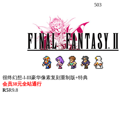
503
很终幻想-I-III豪华像素复刻重制版+特典
会员38元全站通行
R
5
R
9.8