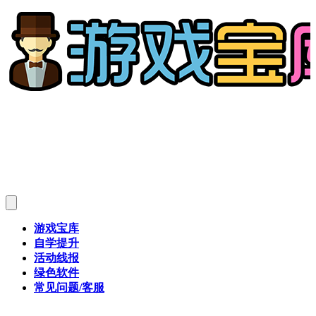
游戏宝库
自学提升
活动线报
绿色软件
常见问题/客服