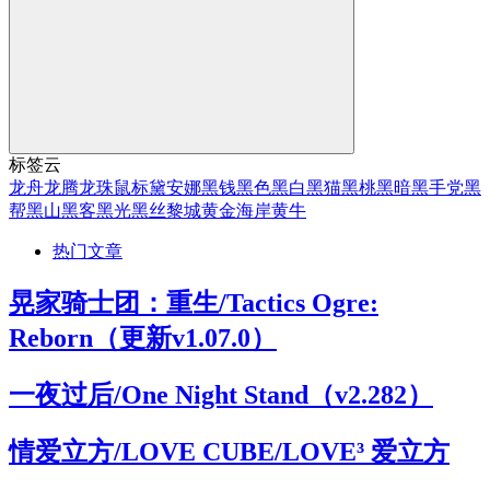
标签云
龙舟
龙腾
龙珠
鼠标
黛安娜
黑钱
黑色
黑白
黑猫
黑桃
黑暗
黑手党
黑
帮
黑山
黑客
黑光
黑丝
黎城
黄金海岸
黄牛
热门文章
晃家骑士团：重生/Tactics Ogre:
Reborn（更新v1.07.0）
一夜过后/One Night Stand（v2.282）
情爱立方/LOVE CUBE/LOVE³ 爱立方