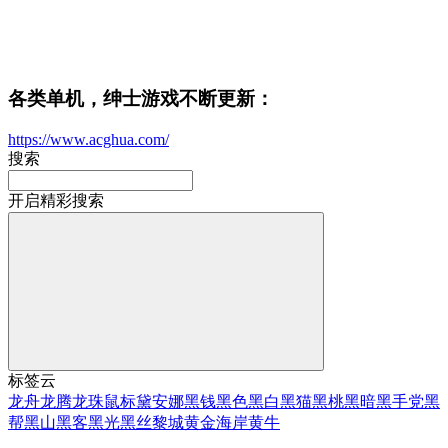
各类单机，绅士游戏不断更新：
https://www.acghua.com/
搜索
开启精彩搜索
标签云
龙舟
龙腾
龙珠
鼠标
黛安娜
黑钱
黑色
黑白
黑猫
黑桃
黑暗
黑手党
黑
帮
黑山
黑客
黑光
黑丝
黎城
黄金海岸
黄牛