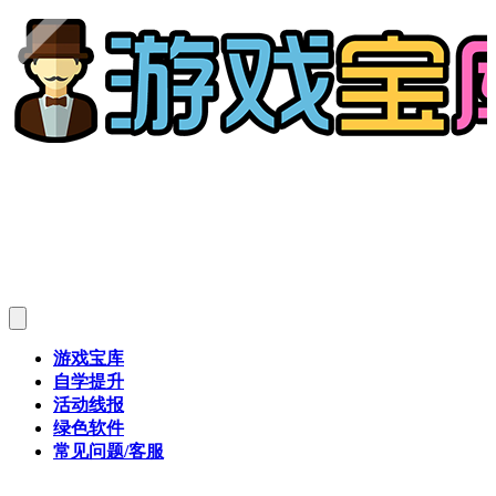
游戏宝库
自学提升
活动线报
绿色软件
常见问题/客服