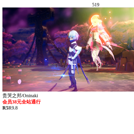
519
贵哭之邦/Oninaki
会员38元全站通行
R
5
R
9.8