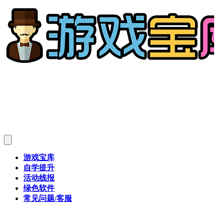
游戏宝库
自学提升
活动线报
绿色软件
常见问题/客服