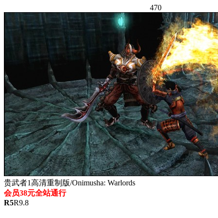
470
贵武者1高清重制版​/Onimusha: Warlords
会员38元全站通行
R
5
R
9.8