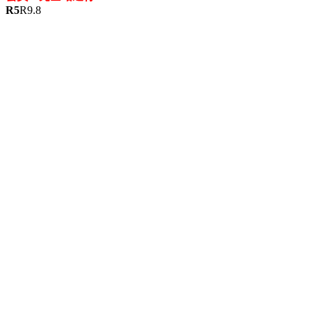
R
5
R
9.8