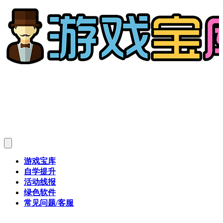
游戏宝库
自学提升
活动线报
绿色软件
常见问题/客服