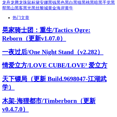
龙舟
龙腾
龙珠
鼠标
黛安娜
黑钱
黑色
黑白
黑猫
黑桃
黑暗
黑手党
黑
帮
黑山
黑客
黑光
黑丝
黎城
黄金海岸
黄牛
热门文章
晃家骑士团：重生/Tactics Ogre:
Reborn（更新v1.07.0）
一夜过后/One Night Stand（v2.282）
情爱立方/LOVE CUBE/LOVE³ 爱立方
天下镖局（更新 Build.9698047-江湖武
学）
木架-海狸都市/Timberborn（更新
v0.4.7.0）