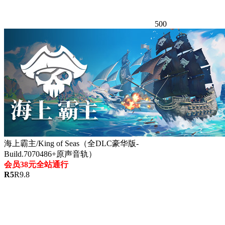
500
海上霸主/King of Seas（全DLC豪华版-
Build.7070486+原声音轨）
会员38元全站通行
R
5
R
9.8