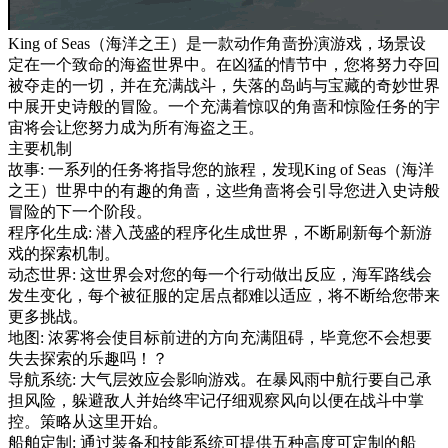
King of Seas（海洋之王）是一款动作角啬扮演游戏，场景设
定在一个致命的海盗世界中。在凶猛的情节中，您将努力夺回
被夺走的一切，并在充满战斗，失落的岛屿与宝藏的奇妙世界
中展开史诗般的冒险。一个充满着惊叹的角啬和惊险任务的宇
宙将会让您努力成为所有海盗之王。
主要机制
故事: 一系列的任务将指导您的旅程，发现King of Seas（海洋
之王）世界中的有趣的角啬，这些角啬将会引导您进入史诗般
冒险的下一个阶段。
程序化生成: 潜入茂盛的程序化生成世界，不断刷新每个新游
戏的探索机制。
动态世界: 这世界会对您的每一个行动做出反应，海军路线会
发生变化，每个被征服的定居点都难以适应，将不断给您带来
更多挑战。
地图: 浓雾将会使目标前进的方向充满阻碍，毕竟您不会想要
失去探索的乐趣吗！？
导航系统: 大气层效应会影响游戏。在暴风雨中航行要自己承
担风险，躲避敌人并始终牢记仔细观察风向以便在战斗中掌
控。策略从这里开始。
船舶定制: 通过装备和技能系统可提供五种高度可定制的船