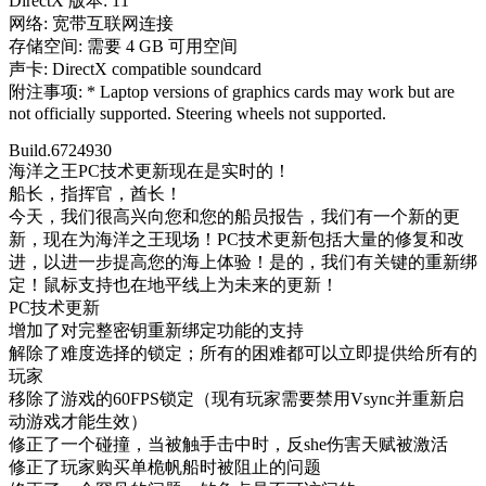
DirectX 版本: 11
网络: 宽带互联网连接
存储空间: 需要 4 GB 可用空间
声卡: DirectX compatible soundcard
附注事项: * Laptop versions of graphics cards may work but are
not officially supported. Steering wheels not supported.
Build.6724930
海洋之王PC技术更新现在是实时的！
船长，指挥官，酋长！
今天，我们很高兴向您和您的船员报告，我们有一个新的更
新，现在为海洋之王现场！PC技术更新包括大量的修复和改
进，以进一步提高您的海上体验！是的，我们有关键的重新绑
定！鼠标支持也在地平线上为未来的更新！
PC技术更新
增加了对完整密钥重新绑定功能的支持
解除了难度选择的锁定；所有的困难都可以立即提供给所有的
玩家
移除了游戏的60FPS锁定（现有玩家需要禁用Vsync并重新启
动游戏才能生效）
修正了一个碰撞，当被触手击中时，反she伤害天赋被激活
修正了玩家购买单桅帆船时被阻止的问题