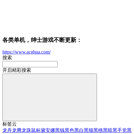
各类单机，绅士游戏不断更新：
https://www.acghua.com/
搜索
开启精彩搜索
标签云
龙舟
龙腾
龙珠
鼠标
黛安娜
黑钱
黑色
黑白
黑猫
黑桃
黑暗
黑手党
黑