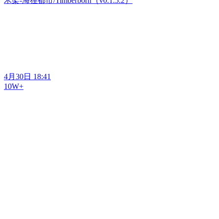
木架-海狸都市/Timberborn（v0.1.5.2）
4月30日 18:41
10W+