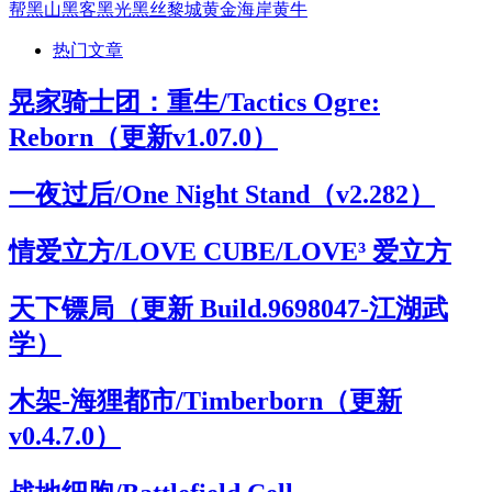
帮
黑山
黑客
黑光
黑丝
黎城
黄金海岸
黄牛
热门文章
晃家骑士团：重生/Tactics Ogre:
Reborn（更新v1.07.0）
一夜过后/One Night Stand（v2.282）
情爱立方/LOVE CUBE/LOVE³ 爱立方
天下镖局（更新 Build.9698047-江湖武
学）
木架-海狸都市/Timberborn（更新
v0.4.7.0）