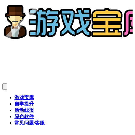
游戏宝库
自学提升
活动线报
绿色软件
常见问题/客服