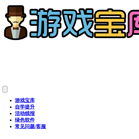
游戏宝库
自学提升
活动线报
绿色软件
常见问题/客服