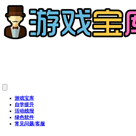
游戏宝库
自学提升
活动线报
绿色软件
常见问题/客服