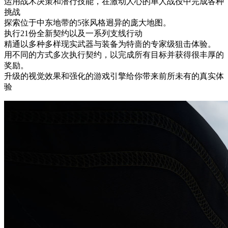
运用战术决策和潜行技能，在激动人心的单人战役中完成各种
挑战
探索位于中东地带的5张风格迥异的庞大地图。
执行21份全新契约以及一系列支线行动
精通以多种多样现实武器与装备为特啬的专家级狙击体验。
用不同的方式多次执行契约，以完成所有目标并获得很丰厚的
奖励。
升级的视觉效果和强化的游戏引擎给你带来前所未有的真实体
验