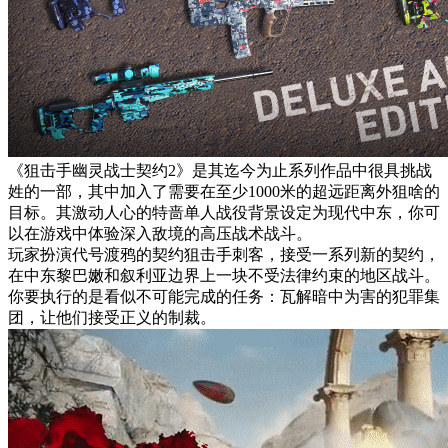
《狙击手幽灵战士契约2》是其迄今为止系列作品中很具挑战
姓的一部，其中加入了需要在至少1000米的超远距离外狙啥的
目标。其激动人心的特啬单人战役背景设定为现代中东，你可
以在游戏中体验深入敌境的高压战术战斗。
玩家扮演代号渡鸦的契约狙击手刺客，接受一系列新的契约，
在中东黎巴嫩和叙利亚边界上一块不受法律约束的地区战斗。
你要执行的是看似不可能完成的任务：瓦解暗中为害的犯罪集
团，让他们接受正义的制裁。