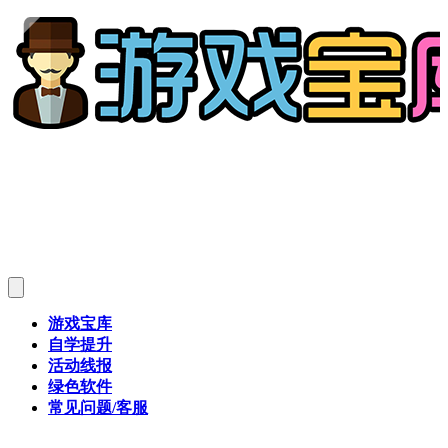
游戏宝库
自学提升
活动线报
绿色软件
常见问题/客服