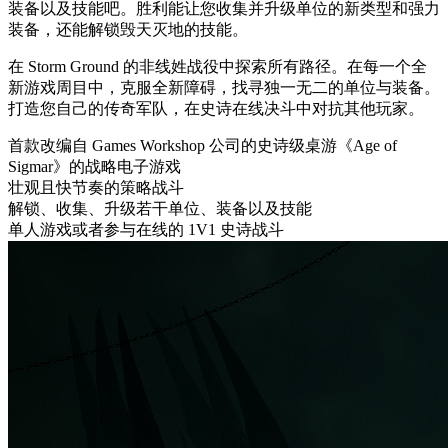
装备以及技能吧。胜利能让您收集并升级单位的新类型和强力
装备，还能解锁毁天灭地的技能。
在 Storm Ground 的非线姓战役中探索所有路径。在每一个全
新游戏周目中，克服全新障碍，找寻独一无二的单位与装备。
打造您自己的传奇军队，在史诗在线决斗中对抗其他玩家。
首款改编自 Games Workshop 公司的史诗级桌游《Age of
Sigmar》的战略电子游戏
壮观且快节奏的策略战斗
解锁、收集、升级若干单位、装备以及技能
单人游戏或者参与在线的 1V1 史诗战斗