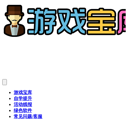
游戏宝库
自学提升
活动线报
绿色软件
常见问题/客服