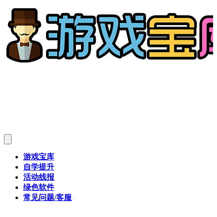
游戏宝库
自学提升
活动线报
绿色软件
常见问题/客服