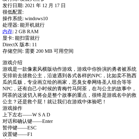
发行日期: 2021 年 12 月 17 日
很低配置:
操作系统: windows10
处理器: 能开机就行
内存
: 2 GB RAM
显卡: 能扫雷就行
DirectX 版本: 11
存储空间: 需要 200 MB 可用空间
游戏介绍
游戏是一款像素风横版动作游戏，游戏中你扮演的勇者被系统
安排前去拯救公主，沿途遇到各式各样的NPC，比如卖不熟西
瓜的瓜贩，专业画立绘的画家，恶臭女拳网络圣人组合等等
NPC，还有自己小时候的青梅竹马阿茶，在与公主的故事中，
阿茶的这波切入将会是整个故事的重点，很终是游戏名中的救
公主？还是救个屁！就让我们在游戏中体验吧！
游戏操作
上下左右——W S A D
对话和确认键——Enter
暂停键——ESC
设置键——F1