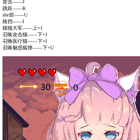
攻击——J
跳跃——K
she箭——U
格挡——I
猫猫大军——上+J
召唤攻击猫——下+J
召唤医疗猫——下+I
召唤魅惑狐狸——下+U