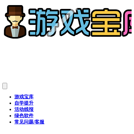
游戏宝库
自学提升
活动线报
绿色软件
常见问题/客服