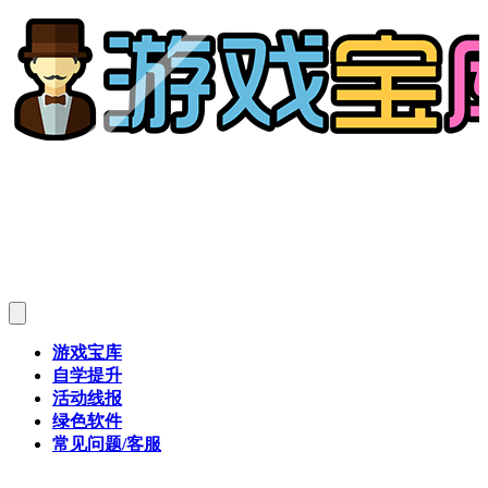
游戏宝库
自学提升
活动线报
绿色软件
常见问题/客服