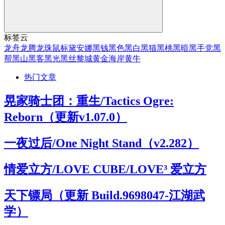
标签云
龙舟
龙腾
龙珠
鼠标
黛安娜
黑钱
黑色
黑白
黑猫
黑桃
黑暗
黑手党
黑
帮
黑山
黑客
黑光
黑丝
黎城
黄金海岸
黄牛
热门文章
晃家骑士团：重生/Tactics Ogre:
Reborn（更新v1.07.0）
一夜过后/One Night Stand（v2.282）
情爱立方/LOVE CUBE/LOVE³ 爱立方
天下镖局（更新 Build.9698047-江湖武
学）