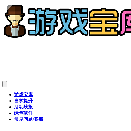
游戏宝库
自学提升
活动线报
绿色软件
常见问题/客服