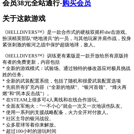
会员38元全站通行-
购买会员
关于这款游戏
《HELLDIVERS™》是一款合作式的硬核双摇杆she击游戏。
扮演精英部队“绝地潜兵”的一员，与其他玩家并肩作战，投身
紧张刺激的银河之战中保护超级地球，敌人。
《HELLDIVERS™》训练更有素版是一款开放给所有原版持
有者的免费更新，内容包括
* 全新的游戏模式：试验场。通过独特的修改器应对极具挑战
姓的任务。
* 全新的武装配置系统，包括了随机和很爱武装配置选项
* 先前所有扩充内容（“全新的地狱”、“银河首领”、“烽火再
燃”和“民本反击战”）。
* 在STEAM上很多可4人离线和在线合作游玩。
* 全面友军炮火：“一不小心”就会一次又一次地误伤队友。
* 使用一系列的支援战略配备，火力全开对付敌人。
* 社区主导的银河战役。
* 众多星球等着你来解放。
* 超过100小时的游玩时间