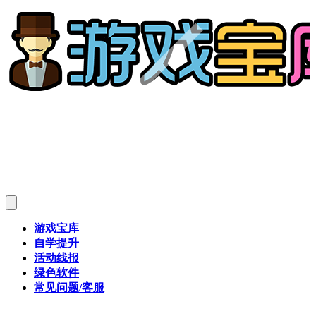
游戏宝库
自学提升
活动线报
绿色软件
常见问题/客服