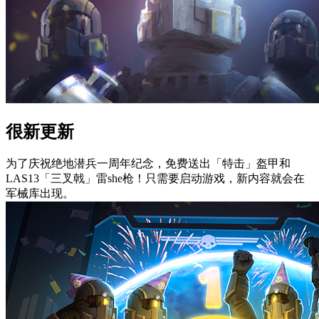
很新更新
为了庆祝绝地潜兵一周年纪念，免费送出「特击」盔甲和
LAS13「三叉戟」雷she枪！只需要启动游戏，新内容就会在
军械库出现。